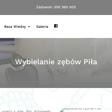
Zadzwoń:
505 360 003
Baza Wiedzy
Galeria
fb
Wybielanie zębów Piła
 wielu z nas. Nic dziwnego,