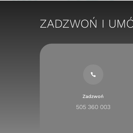
ZADZWOŃ I UM

Zadzwoń
505 360 003