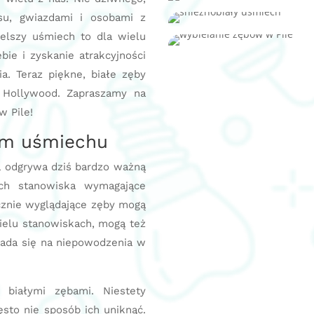
su, gwiazdami i osobami z
elszy uśmiech to dla wielu
bie i zyskanie atrakcyjności
a. Teraz piękne, białe zęby
 Hollywood. Zapraszamy na
w Pile!
łym uśmiechu
a odgrywa dziś bardzo ważną
ych stanowiska wymagające
ycznie wyglądające zęby mogą
ielu stanowiskach, mogą też
łada się na niepowodzenia w
 białymi zębami. Niestety
ęsto nie sposób ich uniknąć.