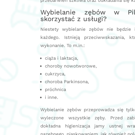
przebarwień szkliwa oraz odkładania się 
Wybielanie zębów w P
skorzystać z usługi?
Niestety wybielanie zębów nie będzie 
każdego. Istnieją przeciwwskazania, 
wykonanie. To m.in.:
ciąża i laktacja,
choroby nowotworowe,
cukrzyca,
choroba Parkinsona,
próchnica
i inne.
Wybielanie zębów przeprowadza się tylk
wyleczone wszystkie zęby. Przed zab
dokładna higienizacja jamy ustnej w
nazębnego, piaskowaniem, jak również po