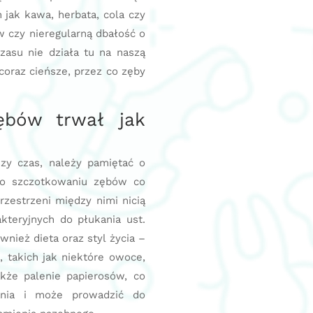
h jak kawa, herbata, cola czy
w czy nieregularną dbałość o
zasu nie działa tu na naszą
coraz cieńsze, przez co zęby
ębów trwał jak
zy czas, należy pamiętać o
m o szczotkowaniu zębów co
rzestrzeni między nimi nicią
kteryjnych do płukania ust.
nież dieta oraz styl życia –
, takich jak niektóre owoce,
kże palenie papierosów, co
ania i może prowadzić do