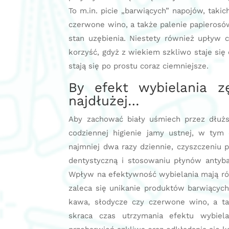
To m.in. picie „barwiących” napojów, takic
czerwone wino, a także palenie papierosó
stan uzębienia. Niestety również upływ c
korzyść, gdyż z wiekiem szkliwo staje się 
stają się po prostu coraz ciemniejsze.
By efekt wybielania z
najdłużej…
Aby zachować biały uśmiech przez dłużs
codziennej higienie jamy ustnej, w ty
najmniej dwa razy dziennie, czyszczeniu p
dentystyczną i stosowaniu płynów antyba
Wpływ na efektywność wybielania mają rów
zaleca się unikanie produktów barwiących
kawa, słodycze czy czerwone wino, a ta
skraca czas utrzymania efektu wybiel