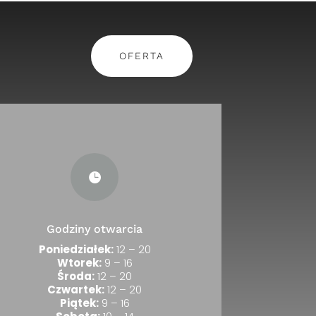
OFERTA

Godziny otwarcia
Poniedziałek:
12 – 20
Wtorek:
9 – 16
Środa:
12 – 20
Czwartek:
12 – 20
Piątek:
9 – 16