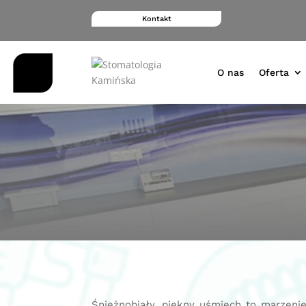
Kontakt
O nas
Oferta
Śnieżnobiały, piękny uśmiech to marzenie