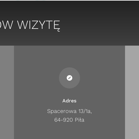
ÓW WIZYTĘ

Adres
Spacerowa 13/1a,
64-920 Piła