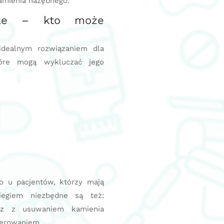
kamienia nazębnego.
ile – kto może
idealnym rozwiązaniem dla
które mogą wykluczać jego
o u pacjentów, którzy mają
iegiem niezbędne są też:
raz z usuwaniem kamienia
lerowaniem.