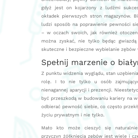
gdyż jest on kojarzony z ludźmi sukce
okładek pierwszych stron magazynów. Bi
ludzi sposób na poprawienie pewności sie
– w oczach swoich, jak również otoczeni
można zyskać, nie tylko będąc gwiazdą
skuteczne i bezpieczne wybielanie zębów 
Spełnij marzenie o bia
Z punktu widzenia wyglądu, stan uzębieni
rolę. I to nie tylko u osób zajmując
nienagannej aparycji i prezencji. Nieestet
być przeszkodą w budowaniu kariery na w
odbierać pewność siebie, co często przek
życiu prywatnym i nie tylko.
Mało kto może cieszyć się naturalnie
przyczyn żółknięcia zębów jest wiele i cz